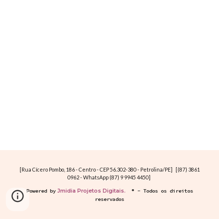
[Rua Cícero Pombo, 186 - Centro - CEP 56.302-380 - Petrolina/PE] [(87) 3861
0962 - WhatsApp (87) 9 9945 4450]
Powered by
Jmidia Projetos Digitais.
® - Todos os direitos
reservados