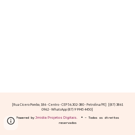
[Rua Cícero Pombo, 186 - Centro - CEP 56.302-380 - Petrolina/PE] [(87) 3861
0962 - WhatsApp (87) 9 9945 4450]
Powered by
Jmidia Projetos Digitais.
® - Todos os direitos
reservados